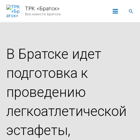
Перейти
ТРК «Братск»
Пои
к
Все новости Братска
содержимому
В Братске идет
подготовка к
проведению
легкоатлетической
эстафеты,