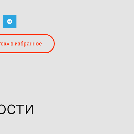
ск» в избранное
ости