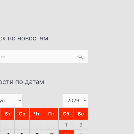
ск по новостям
:
ости по датам
Вт
Ср
Чт
Пт
Сб
Вс
1
2