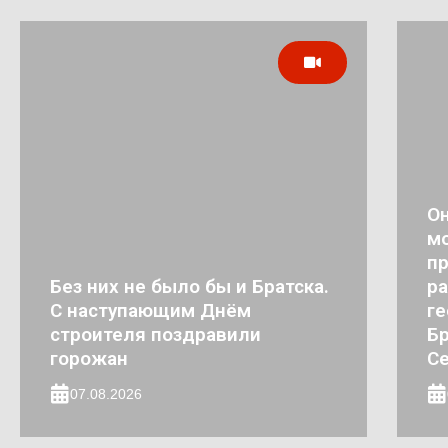
Он
мо
п
Без них не было бы и Братска.
ра
С наступающим Днём
ге
строителя поздравили
Бр
горожан
Се
07.08.2026