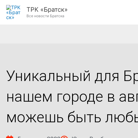
Перейти
ТРК «Братск»
к
Все новости Братска
содержимому
Уникальный для Бр
нашем городе в ав
можешь быть люб