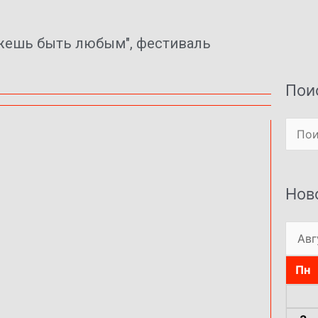
жешь быть любым"
,
фестиваль
Пои
Поиск
Нов
Пн