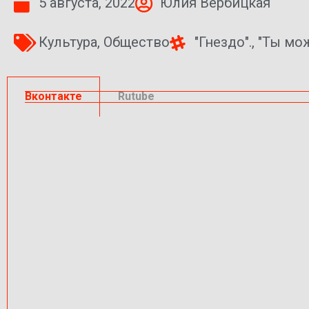
5 августа, 2022
Юлия Вербицкая
Культура
,
Общество
"Гнездо".
,
"Ты мо
Вконтакте
Rutube