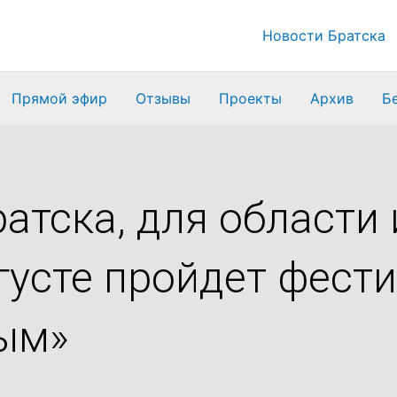
Новости Братска
Прямой эфир
Отзывы
Проекты
Архив
Б
атска, для области 
густе пройдет фест
ым»