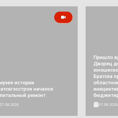
Пришло в
Дворец де
юношеско
Братска п
музее истории
областно
атскгэсстроя начался
инициати
апитальный ремонт
бюджети
07.08.2026
07.08.2026