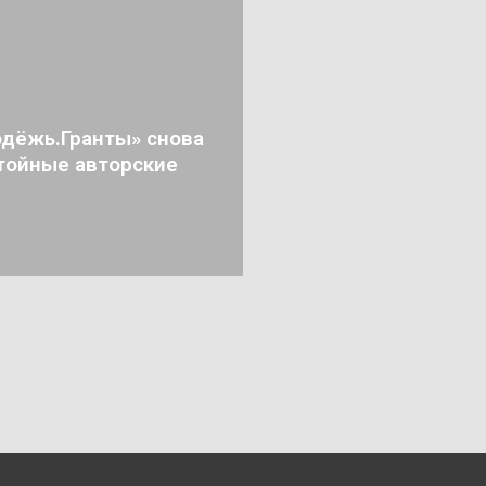
дёжь.Гранты» снова
тойные авторские