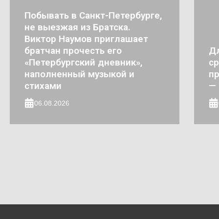
Побывать в Санкт-Петербурге,
не выезжая из Братска.
Виктор Наумов приглашает
братчан прочесть его
Д
«Петербургский дневник»,
ср
наполненный музыкой и
пр
стихами
— 
06.08.2026