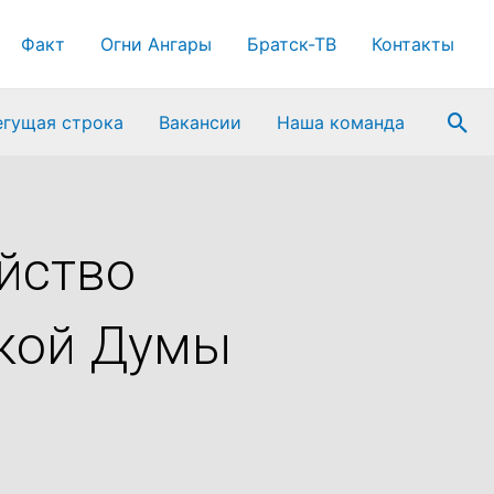
Факт
Огни Ангары
Братск-ТВ
Контакты
Пои
егущая строка
Вакансии
Наша команда
ойство
ской Думы