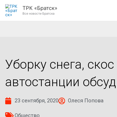
Перейти
ТРК «Братск»
к
Все новости Братска
содержимому
Уборку снега, ско
автостанции обсу
23 сентября, 2020
Олеся Попова
Общество