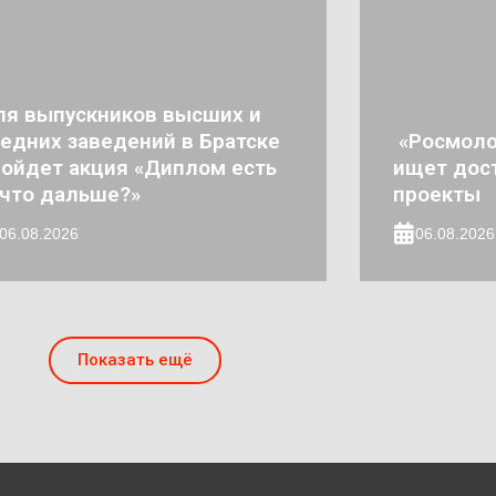
ля выпускников высших и
едних заведений в Братске
«Росмоло
ойдет акция «Диплом есть
ищет дос
что дальше?»
проекты
06.08.2026
06.08.2026
Показать ещё