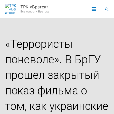
Перейти
ТРК «Братск»
Пои
к
Все новости Братска
содержимому
«Террористы
поневоле». В БрГУ
прошел закрытый
показ фильма о
том, как украинские