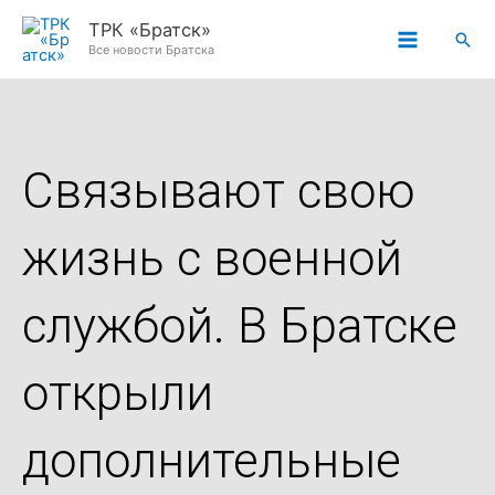
Перейти
ТРК «Братск»
Пои
к
Все новости Братска
содержимому
Связывают свою
жизнь с военной
службой. В Братске
открыли
дополнительные