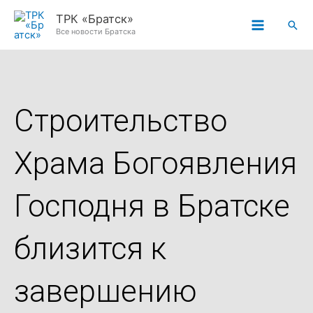
Перейти
ТРК «Братск»
Пои
к
Все новости Братска
содержимому
Строительство
Храма Богоявления
Господня в Братске
близится к
завершению