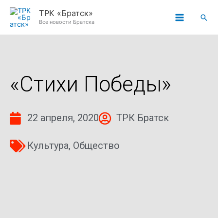
Перейти
ТРК «Братск»
Пои
к
Все новости Братска
содержимому
«Стихи Победы»
22 апреля, 2020
ТРК Братск
Культура
,
Общество