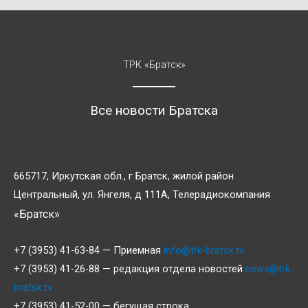
ТРК «Братск»
Все новости Братска
665717, Иркутская обл., г Братск, жилой район
Центральный, ул. Янгеля, д 111А, Телерадиокомпания
«Братск»
+7 (3953) 41-63-84 — Приемная
info@trk-bratsk.tv
+7 (3953) 41-26-88 — редакция отдела новостей
news@trk-
bratsk.tv
+7 (3953) 41-52-00 — бегущая строка