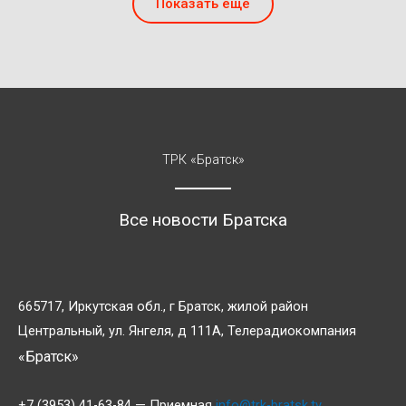
Показать ещё
ТРК «Братск»
Все новости Братска
665717, Иркутская обл., г Братск, жилой район
Центральный, ул. Янгеля, д 111А, Телерадиокомпания
«Братск»
+7 (3953) 41-63-84 — Приемная
info@trk-bratsk.tv