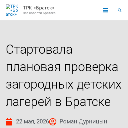
Перейти
ТРК «Братск»
Пои
к
Все новости Братска
содержимому
Стартовала
плановая проверка
загородных детских
лагерей в Братске
22 мая, 2026
Роман Дурницын