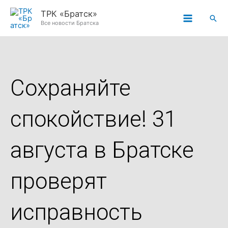
Перейти
ТРК «Братск»
Пои
к
Все новости Братска
содержимому
Сохраняйте
спокойствие! 31
августа в Братске
проверят
исправность