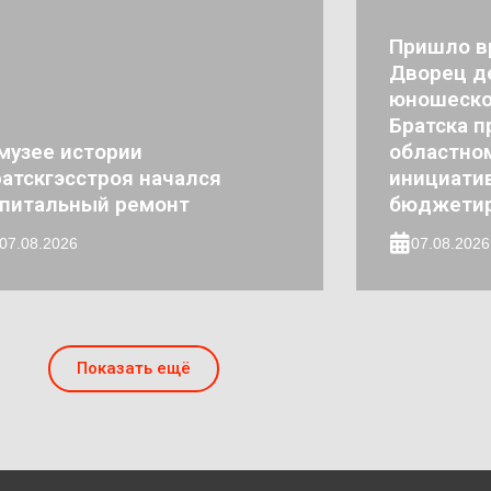
Пришло в
Дворец де
юношеско
Братска п
музее истории
областно
атскгэсстроя начался
инициати
апитальный ремонт
бюджети
07.08.2026
07.08.2026
Показать ещё