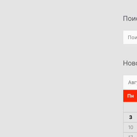
Пои
Поиск
Нов
Пн
3
10