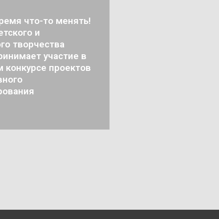
ремя что-то менять!
тского и
го творчества
ринимает участие в
м конкурсе проектов
вного
рования