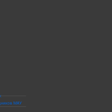
к
удников МАУ