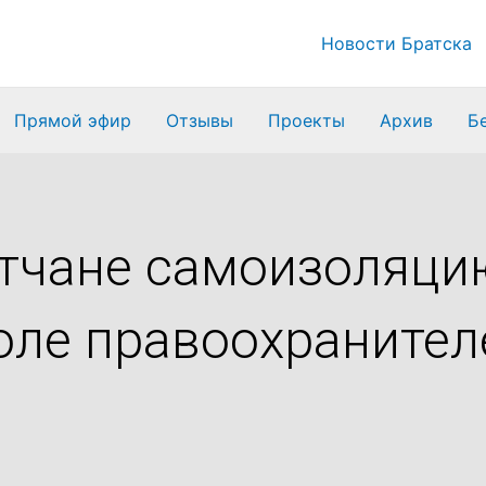
Новости Братска
Прямой эфир
Отзывы
Проекты
Архив
Б
тчане самоизоляци
оле правоохранител