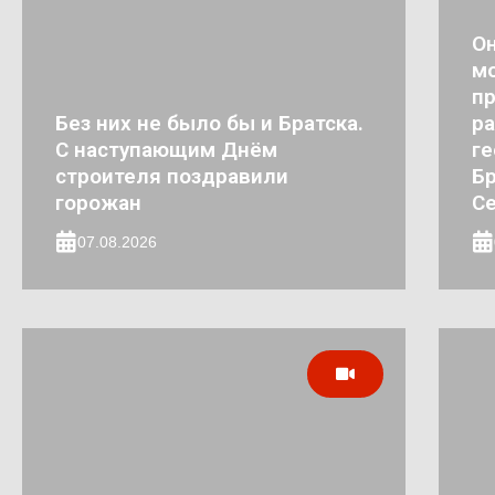
Он
мо
п
Без них не было бы и Братска.
ра
С наступающим Днём
ге
строителя поздравили
Бр
горожан
Се
07.08.2026