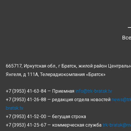
Все
665717, Иркутская обл., г Братск, жилой район Центральн
Янгеля, д 111А, Телерадиокомпания
«Братск»
+7 (3953) 41-63-84 — Приемная
info@trk-bratsk.tv
+7 (3953) 41-26-88 — редакция отдела новостей
news@tr
bratsk.tv
+7 (3953) 41-52-00 — бегущая строка
+7 (3953) 41-25-67 — коммерческая служба
trk-bratsk@ma