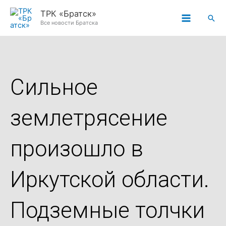
Перейти
ТРК «Братск»
Пои
к
Все новости Братска
содержимому
Сильное
землетрясение
произошло в
Иркутской области.
Подземные толчки