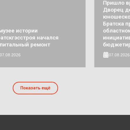
Пришло в
Дворец де
юношеско
Братска п
музее истории
областно
атскгэсстроя начался
инициати
апитальный ремонт
бюджети
07.08.2026
07.08.2026
Показать ещё