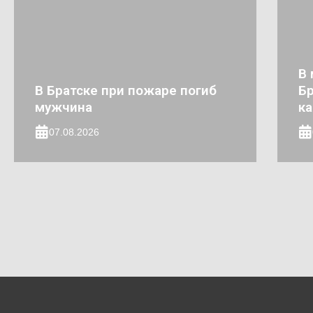
В 
В Братске при пожаре погиб
Бр
мужчина
к
07.08.2026