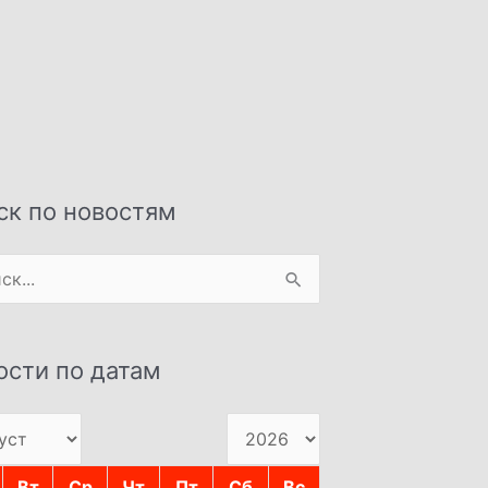
ск по новостям
:
ости по датам
Вт
Ср
Чт
Пт
Сб
Вс