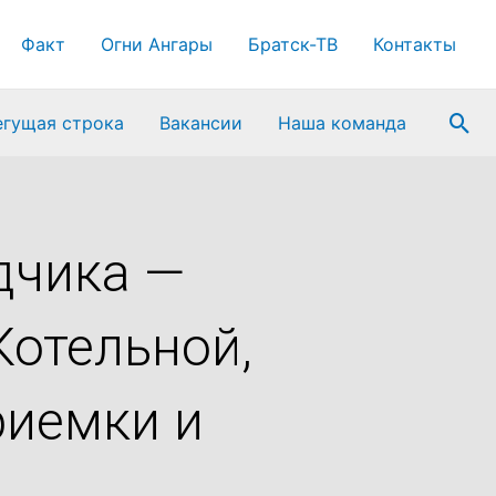
Факт
Огни Ангары
Братск-ТВ
Контакты
Пои
егущая строка
Вакансии
Наша команда
дчика —
Котельной,
риемки и