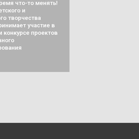
ремя что-то менять!
тского и
го творчества
ринимает участие в
м конкурсе проектов
вного
рования