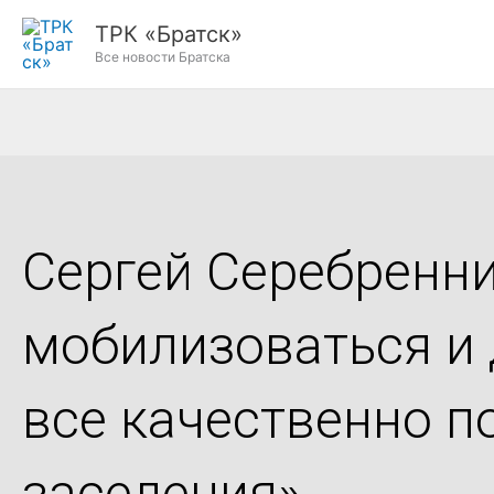
Перейти
ТРК «Братск»
к
Все новости Братска
содержимому
Сергей Серебренни
мобилизоваться и 
все качественно п
заселения»