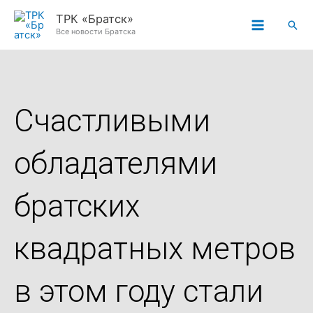
Перейти
ТРК «Братск»
Пои
к
Все новости Братска
содержимому
Счастливыми
обладателями
братских
квадратных метров
в этом году стали