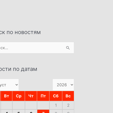
ск по новостям
:
ости по датам
Вт
Ср
Чт
Пт
Сб
Вс
1
2