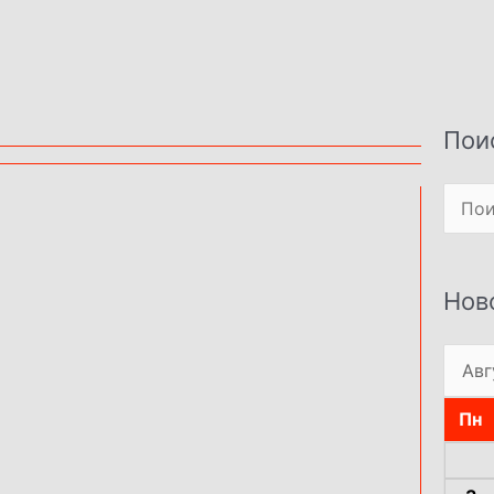
Пои
Поиск
Нов
Пн