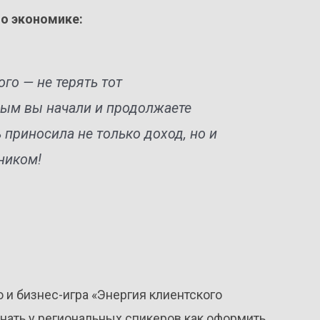
по экономике:
го — не терять тот
рым вы начали и продолжаете
 приносила не только доход, но и
ником!
 и бизнес-игра «Энергия клиентского
знать у региональных спикеров как оформить