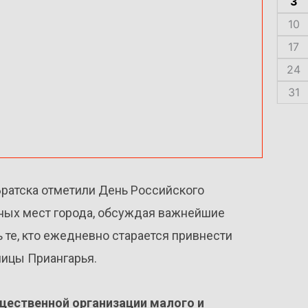
3
10
17
24
31
ратска отметили День Российского
ных мест города, обсуждая важнейшие
ь те, кто ежедневно старается привнести
лицы Приангарья.
щественной организации малого и