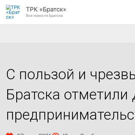
Перейти
ТРК «Братск»
к
Все новости Братска
содержимому
С пользой и чрез
Братска отметили 
предпринимательс