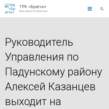
Перейти
ТРК «Братск»
Пои
к
Все новости Братска
содержимому
Руководитель
Управления по
Падунскому району
Алексей Казанцев
выходит на