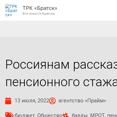
Перейти
ТРК «Братск»
к
Все новости Братска
содержимому
Россиянам рассказ
пенсионного стажа
13 июля, 2022
агентство «Прайм»
бюджет
,
Общество
баллы
,
МРОТ
,
пен