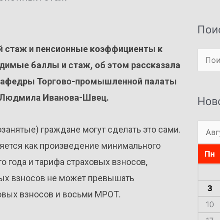
Пои
й стаж и пенсионные коэффициенты к
Поиск
димые баллы и стаж, об этом рассказала
й кафедры Торгово-промышленной палаты
» Людмила Иванова-Швец.
Нов
озанятые) граждане могут сделать это сами.
яется как произведение минимального
Пн
о года и тарифа страховых взносов,
ых взносов не может превышать
3
овых взносов и восьми МРОТ.
10