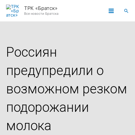
Перейти
ТРК «Братск»
Пои
к
Все новости Братска
содержимому
Россиян
предупредили о
возможном резком
подорожании
молока