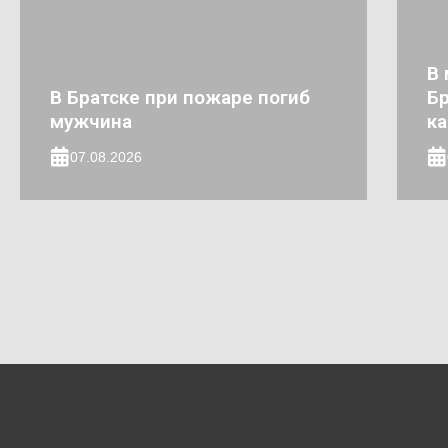
В 
В Братске при пожаре погиб
Бр
мужчина
к
07.08.2026