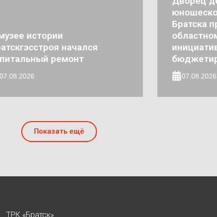
Дворец де
юношеско
Братска п
музее истории
областно
атскгэсстроя начался
инициати
апитальный ремонт
бюджети
07.08.2026
07.08.2026
Показать ещё
ТРК «Братск»