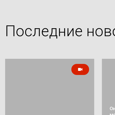
Последние нов
Он
мо