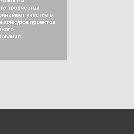
тского и
го творчества
ринимает участие в
м конкурсе проектов
вного
рования