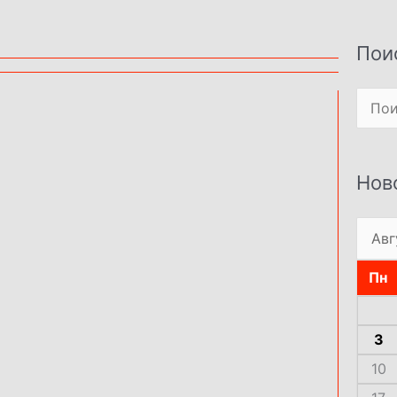
Пои
Поиск
Нов
Пн
3
10