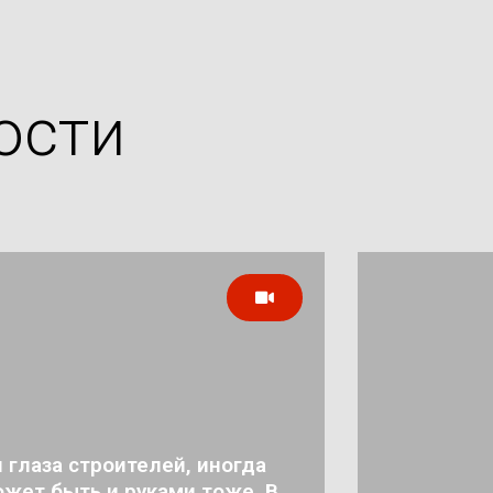
ости
 глаза строителей, иногда
жет быть и руками тоже. В