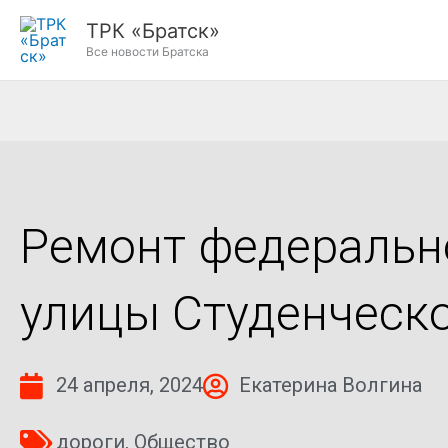
Перейти
ТРК «Братск»
к
Все новости Братска
содержимому
Ремонт федерально
улицы Студенческ
24 апреля, 2024
Екатерина Волгина
дороги
,
Общество