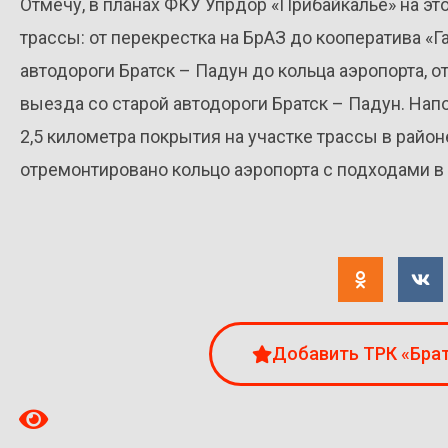
Отмечу, в планах ФКУ Упрдор «Прибайкалье» на эт
трассы: от перекрестка на БрАЗ до кооператива «Г
автодороги Братск – Падун до кольца аэропорта, о
выезда со старой автодороги Братск – Падун. Нап
2,5 километра покрытия на участке трассы в райо
отремонтировано кольцо аэропорта с подходами в
Добавить ТРК «Брат