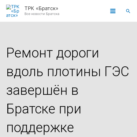
Перейти
ТРК «Братск»
Пои
к
Все новости Братска
содержимому
Ремонт дороги
вдоль плотины ГЭС
завершён в
Братске при
поддержке