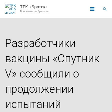
Перейти
ТРК «Братск»
Пои
к
Все новости Братска
содержимому
Разработчики
вакцины «Спутник
V» сообщили о
продолжении
испытаний