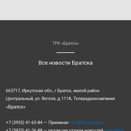
ТРК «Братск»
Все новости Братска
665717, Иркутская обл., г Братск, жилой район
Центральный, ул. Янгеля, д 111А, Телерадиокомпания
«Братск»
+7 (3953) 41-63-84 — Приемная
info@trk-bratsk.tv
+7 (3953) 41-26-88 — редакция отдела новостей
news@trk-