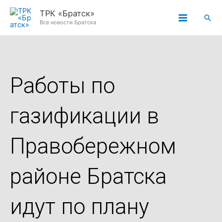
Перейти
ТРК «Братск»
Пои
к
Все новости Братска
содержимому
Работы по
газификации в
Правобережном
районе Братска
идут по плану