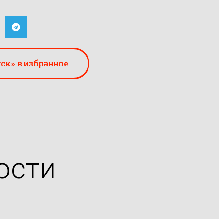
ск» в избранное
ости