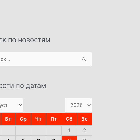
ск по новостям
:
ости по датам
Вт
Ср
Чт
Пт
Сб
Вс
1
2