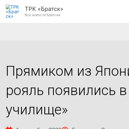
Перейти
ТРК «Братск»
к
Все новости Братска
содержимому
Прямиком из Япони
рояль появились 
училище»