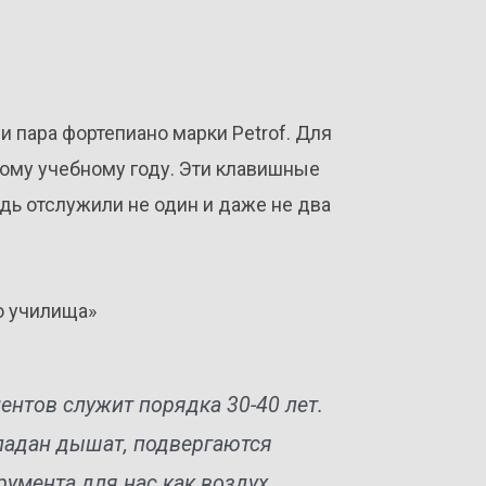
и пара фортепиано марки Petrof. Для
вому учебному году. Эти клавишные
дь отслужили не один и даже не два
о училища»
нтов служит порядка 30-40 лет.
 ладан дышат, подвергаются
румента для нас как воздух.