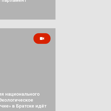
й парламент
ия национального
«Экологическое
чие» в Братске идёт