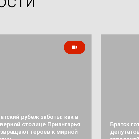
ости
атский рубеж заботы: как в
верной столице Приангарья
Братск го
звращают героев к мирной
депутатов