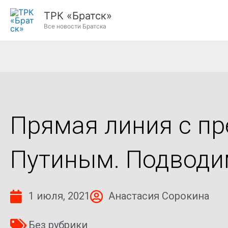
Перейти
ТРК «Братск»
к
Все новости Братска
содержимому
Прямая линия с п
Путиным. Подводи
1 июля, 2021
Анастасия Сорокина
Без рубрики