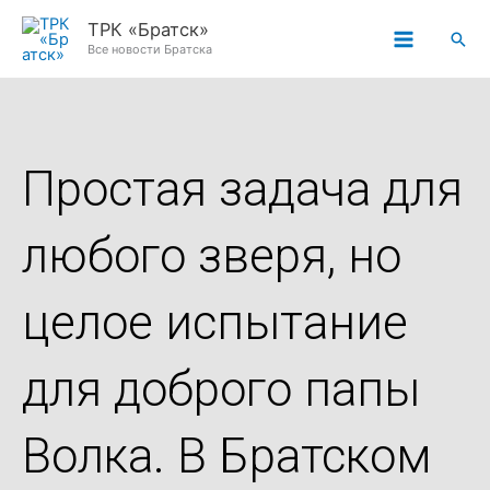
Перейти
ТРК «Братск»
Пои
к
Все новости Братска
содержимому
Простая задача для
любого зверя, но
целое испытание
для доброго папы
Волка. В Братском