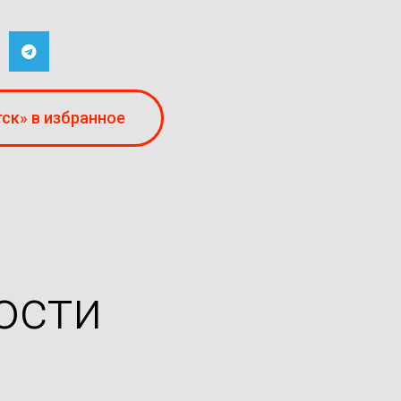
ск» в избранное
ости