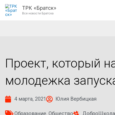
Перейти
ТРК «Братск»
к
Все новости Братска
содержимому
Проект, который н
молодежка запуск
4 марта, 2021
Юлия Вербицкая
Образование
,
Общество
ДоброШкола