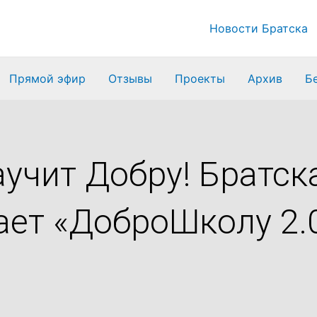
Новости Братска
Прямой эфир
Отзывы
Проекты
Архив
Б
аучит Добру! Братск
ает «ДоброШколу 2.