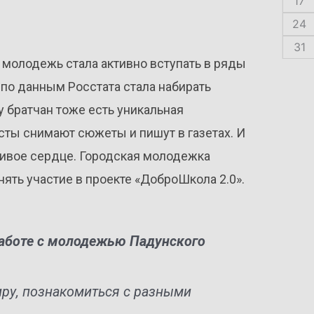
17
24
31
— молодежь стала активно вступать в ряды
и по данным Росстата стала набирать
у братчан тоже есть уникальная
исты снимают сюжеты и пишут в газетах. И
, живое сердце. Городская молодежка
нять участие в проекте «ДоброШкола 2.0».
работе с молодежью Падунского
иру, познакомиться с разными