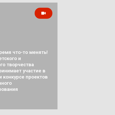
ремя что-то менять!
тского и
го творчества
ринимает участие в
м конкурсе проектов
вного
рования