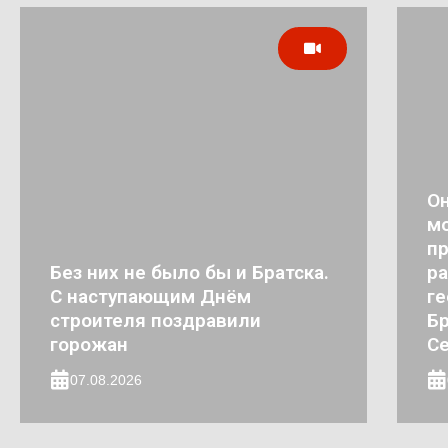
Он
мо
п
Без них не было бы и Братска.
ра
С наступающим Днём
ге
строителя поздравили
Бр
горожан
Се
07.08.2026