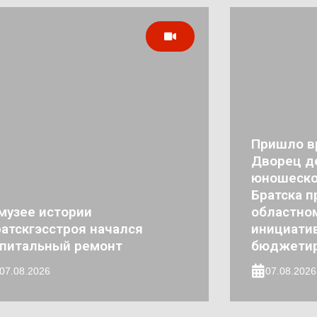
Пришло в
Дворец де
юношеско
Братска п
музее истории
областно
атскгэсстроя начался
инициати
апитальный ремонт
бюджети
07.08.2026
07.08.2026