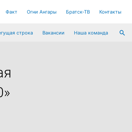
Факт
Огни Ангары
Братск-ТВ
Контакты
Пои
егущая строка
Вакансии
Наша команда
ая
0»