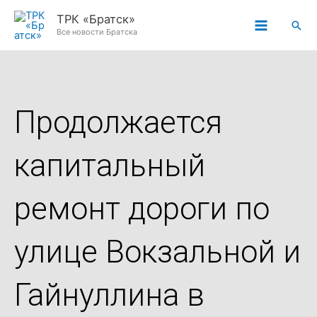
Перейти
ТРК «Братск»
Пои
к
Все новости Братска
содержимому
Продолжается
капитальный
ремонт дороги по
улице Вокзальной и
Гайнуллина в