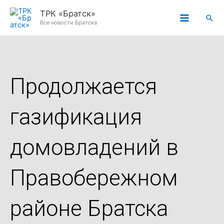
Перейти
ТРК «Братск»
Пои
к
Все новости Братска
содержимому
Продолжается
газификация
домовладений в
Правобережном
районе Братска