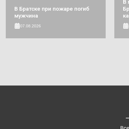
В 
В Братске при пожаре погиб
Бр
мужчина
к
07.08.2026
Все