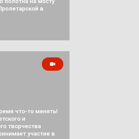
о полотна на мосту
Пролетарской в
ремя что-то менять!
тского и
го творчества
ринимает участие в