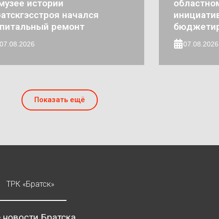
музее истории
областно
атскгэсстроя начался
инициати
апитальный ремонт
бюджети
07.08.2026
07.08.2026
Показать ещё
ТРК «Братск»
 новости Братска