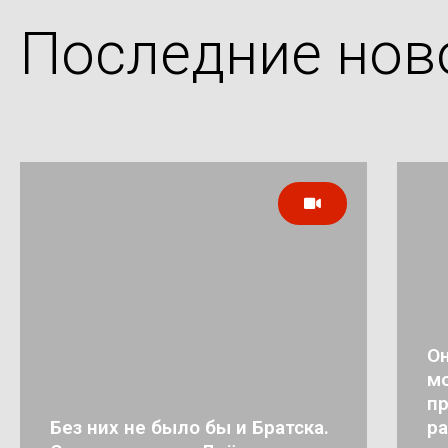
Последние нов
Он
мо
п
Без них не было бы и Братска.
ра