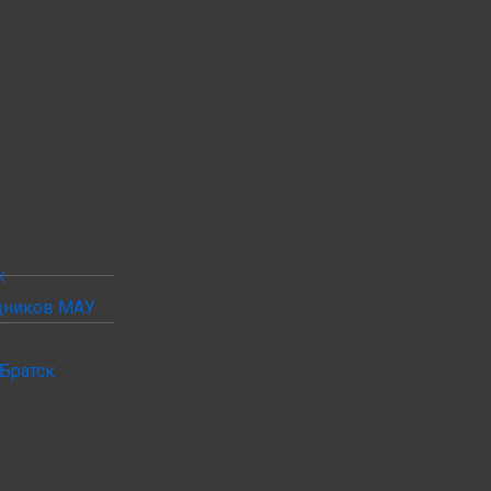
к
удников МАУ
Братск