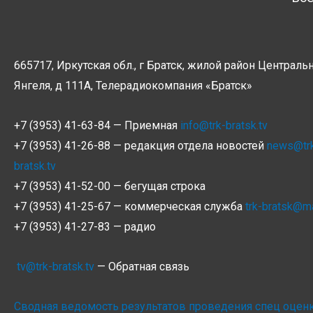
665717, Иркутская обл., г Братск, жилой район Центральн
Янгеля, д 111А, Телерадиокомпания
«Братск»
+7 (3953) 41-63-84 — Приемная
info@trk-bratsk.tv
+7 (3953) 41-26-88 — редакция отдела новостей
news@tr
bratsk.tv
+7 (3953) 41-52-00 — бегущая строка
+7 (3953) 41-25-67 — коммерческая служба
trk-bratsk@ma
+7 (3953) 41-27-83 — радио
tv@trk-bratsk.tv
— Обратная связь
Сводная ведомость результатов проведения спец оцен