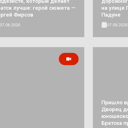
одезисте, который делает
дорожног
атск лучше: герой сюжета —
на улице 
ргей Фирсов
Падуне
07.08.2026
07.08.2026
Пришло в
Дворец де
юношеско
Братска п