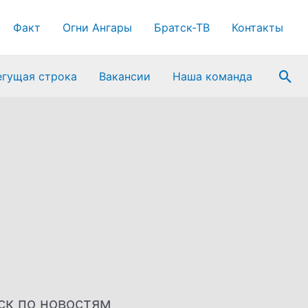
Факт
Огни Ангары
Братск-ТВ
Контакты
Пои
егущая строка
Вакансии
Наша команда
ск по новостям