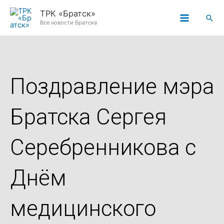
Перейти
ТРК «Братск»
Пои
к
Все новости Братска
содержимому
Поздравление мэра
Братска Сергея
Серебренникова с
Днём
медицинского