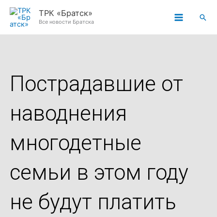
Перейти
ТРК «Братск»
Пои
к
Все новости Братска
содержимому
Пострадавшие от
наводнения
многодетные
семьи в этом году
не будут платить