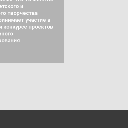
тского и
го творчества
ринимает участие в
м конкурсе проектов
вного
рования