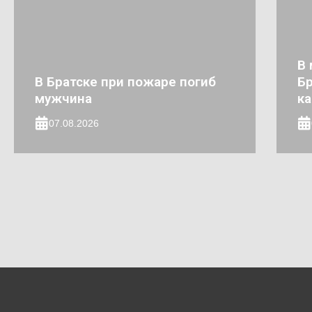
В 
В Братске при пожаре погиб
Бр
мужчина
к
07.08.2026