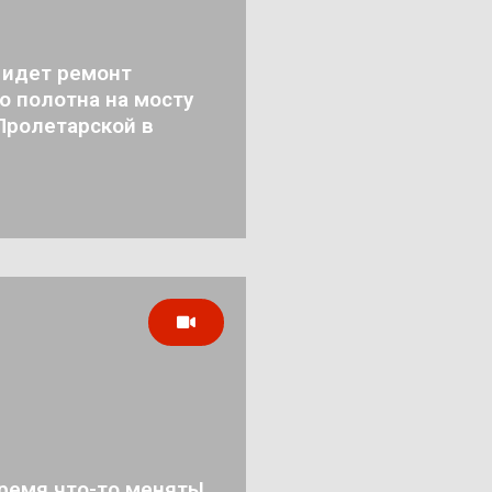
 идет ремонт
о полотна на мосту
Пролетарской в
ремя что-то менять!