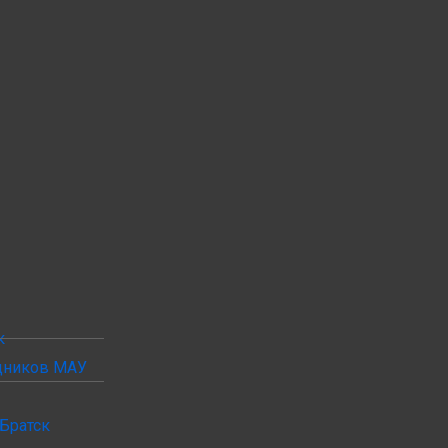
к
удников МАУ
Братск