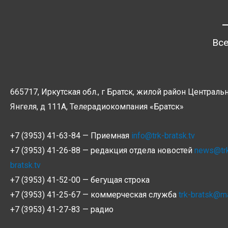
Все
665717, Иркутская обл., г Братск, жилой район Центральн
Янгеля, д 111А, Телерадиокомпания
«Братск»
+7 (3953) 41-63-84 — Приемная
info@trk-bratsk.tv
+7 (3953) 41-26-88 — редакция отдела новостей
news@tr
bratsk.tv
+7 (3953) 41-52-00 — бегущая строка
+7 (3953) 41-25-67 — коммерческая служба
trk-bratsk@ma
+7 (3953) 41-27-83 — радио