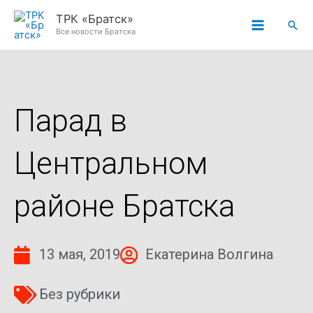
Перейти
ТРК «Братск»
Пои
к
Все новости Братска
содержимому
Парад в
Центральном
районе Братска
13 мая, 2019
Екатерина Волгина
Без рубрики