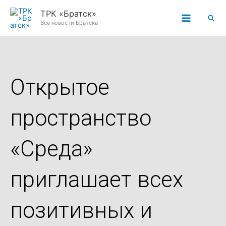
Перейти
ТРК «Братск»
Пои
к
Все новости Братска
содержимому
Открытое
пространство
«Среда»
приглашает всех
позитивных и