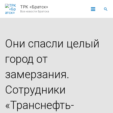
Перейти
ТРК «Братск»
Пои
к
Все новости Братска
содержимому
Они спасли целый
город от
замерзания.
Сотрудники
«Транснефть-