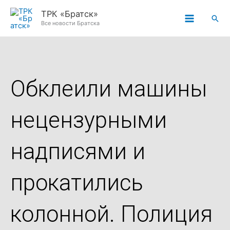
Перейти
ТРК «Братск»
Пои
к
Все новости Братска
содержимому
Обклеили машины
нецензурными
надписями и
прокатились
колонной. Полиция