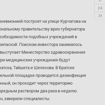
17
24
31
невмонией построят на улице Курчатова на
ональному правительству врио губернатора
 необходимости подобных учреждений в
ипаской. Поиском инвестора занималось
в выступает Министерство здравоохранения
у три медицинских учреждения будут
атска, Тайшета и Шелехова. В Братске
оительной площадке проводится дезинфекция
енный, он проходит через территорию
вредным раствором два раза в неделю.
ен, заверили специалисты.