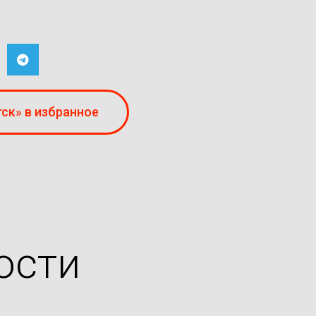
ск» в избранное
ости