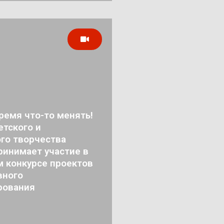
ремя что-то менять!
тского и
го творчества
ринимает участие в
м конкурсе проектов
вного
рования