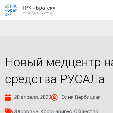
Перейти
ТРК «Братск»
к
Все новости Братска
содержимому
Новый медцентр на
средства РУСАЛа
28 апреля, 2020
Юлия Вербицкая
Здоровье
,
Коронавирус
,
Общество