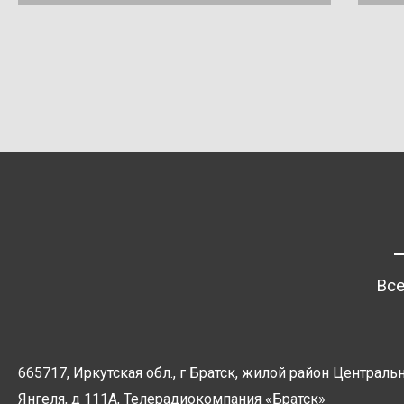
Все
665717, Иркутская обл., г Братск, жилой район Центральн
Янгеля, д 111А, Телерадиокомпания
«Братск»