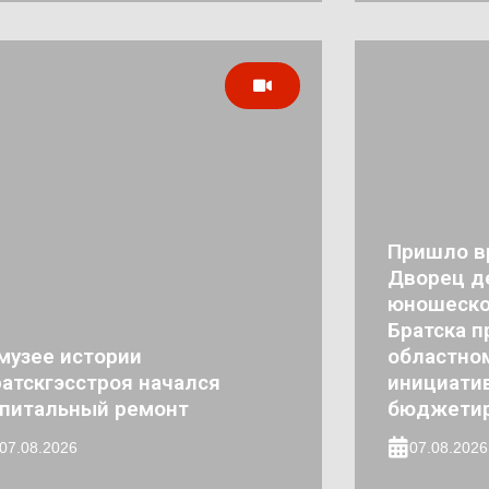
Пришло в
Дворец де
юношеско
Братска п
музее истории
областно
атскгэсстроя начался
инициати
апитальный ремонт
бюджети
07.08.2026
07.08.2026