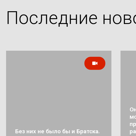
Последние нов
Он
мо
п
Без них не было бы и Братска.
ра