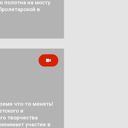
о полотна на мосту
Пролетарской в
ремя что-то менять!
тского и
го творчества
ринимает участие в