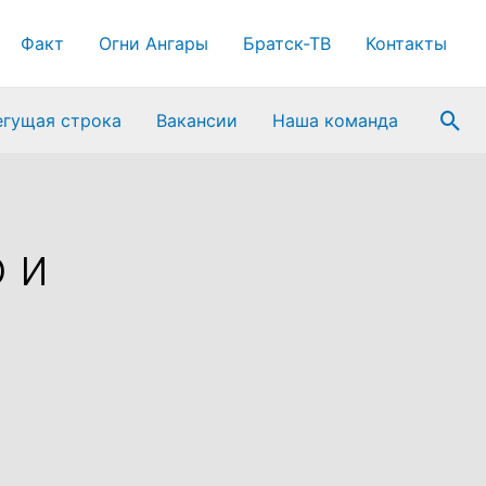
Факт
Огни Ангары
Братск-ТВ
Контакты
Пои
егущая строка
Вакансии
Наша команда
 и