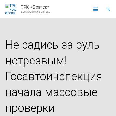
Перейти
ТРК «Братск»
Пои
к
Все новости Братска
содержимому
Не садись за руль
нетрезвым!
Госавтоинспекция
начала массовые
проверки