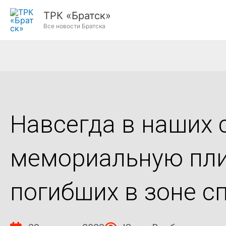
Перейти
ТРК «Братск»
к
Все новости Братска
содержимому
Навсегда в наших 
мемориальную пли
погибших в зоне с