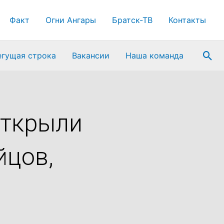
Факт
Огни Ангары
Братск-ТВ
Контакты
Пои
егущая строка
Вакансии
Наша команда
открыли
йцов,