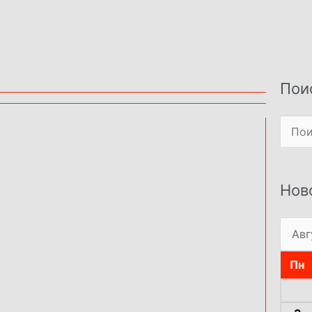
Пои
Поиск
Нов
Пн