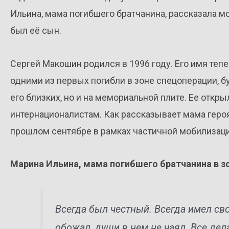
Ильина, мама погибшего братчанина, рассказала м
был её сын.
Сергей Макошин родился в 1996 году. Его имя тепер
одними из первых погибли в зоне спецоперации, б
его близких, но и на мемориальной плите. Ее откры
интернационалистам. Как рассказывает мама героя
прошлом сентябре в рамках частичной мобилизаци
Марина Ильина, мама погибшего братчанина в з
Всегда был честный. Всегда имел св
обожал, души в нем не чаял. Все дел