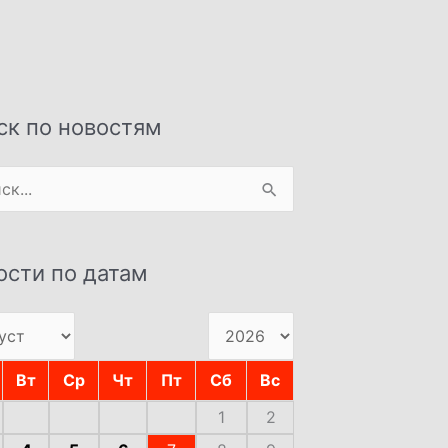
ск по новостям
:
ости по датам
Вт
Ср
Чт
Пт
Сб
Вс
1
2