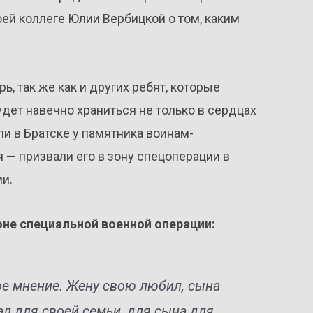
оей коллеге Юлии Вербицкой о том, каким
ь, так же как и других ребят, которые
удет навечно храниться не только в сердцах
ли в Братске у памятника воинам-
 — призвали его в зону спецоперации в
и.
оне специальной военной операции:
ое мнение. Жену свою любил, сына
ал для своей семьи, для сына для