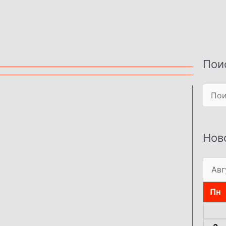
Пои
Поиск
Нов
Пн