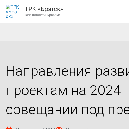
Перейти
ТРК «Братск»
к
Все новости Братска
содержимому
Направления разв
проектам на 2024 
совещании под пр