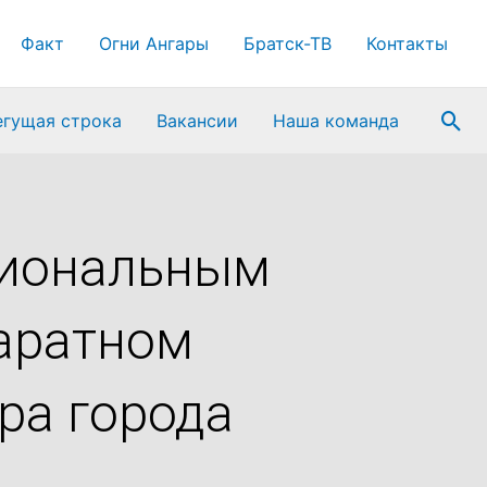
Факт
Огни Ангары
Братск-ТВ
Контакты
Пои
егущая строка
Вакансии
Наша команда
циональным
паратном
ра города