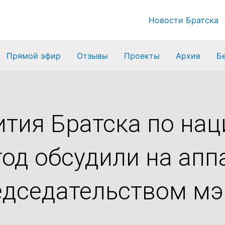
Новости Братска
Прямой эфир
Отзывы
Проекты
Архив
Б
ития Братска по на
год обсудили на ап
едседательством мэ