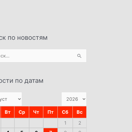
ск по новостям
:
ости по датам
Вт
Ср
Чт
Пт
Сб
Вс
1
2