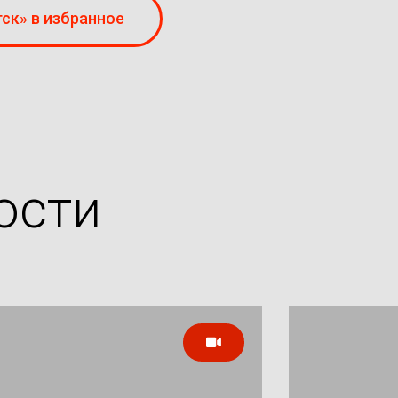
ск» в избранное
ости