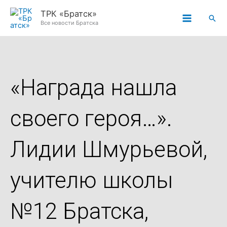
Перейти
ТРК «Братск»
Пои
к
Все новости Братска
содержимому
«Награда нашла
своего героя…».
Лидии Шмурьевой,
учителю школы
№12 Братска,