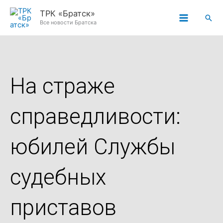
Перейти
ТРК «Братск»
Пои
к
Все новости Братска
содержимому
На страже
справедливости:
юбилей Службы
судебных
приставов