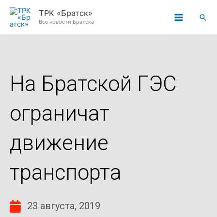
Перейти
ТРК «Братск»
Пои
к
Все новости Братска
содержимому
На Братской ГЭС
ограничат
движение
транспорта
23 августа, 2019