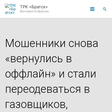
Перейти
ТРК «Братск»
Пои
к
Все новости Братска
содержимому
Мошенники снова
«вернулись в
оффлайн» и стали
переодеваться в
газовщиков,