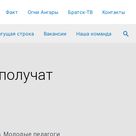
Факт
Огни Ангары
Братск-ТВ
Контакты
Пои
егущая строка
Вакансии
Наша команда
получат
а
,
Молодые педагоги