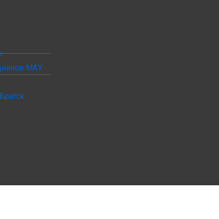
к
удников МАУ
Братск