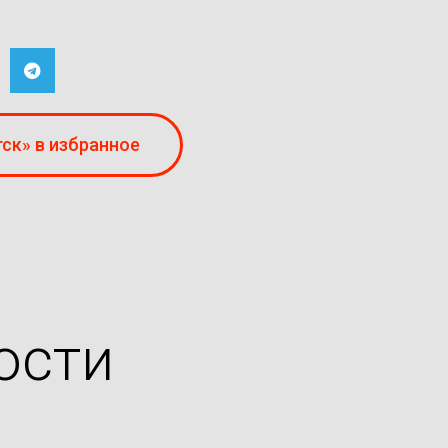
ск» в избранное
ости