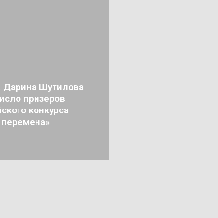
а Дарина Шутилова
число призеров
ского конкурса
 перемена»