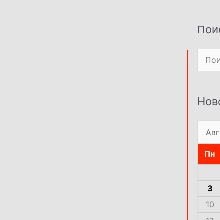
Пои
Поиск
Нов
Пн
3
10