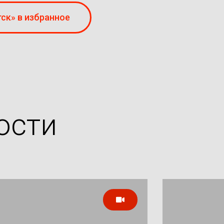
ск» в избранное
ости