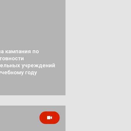
а кампания по
товности
тельных учреждений
учебному году