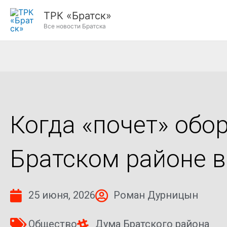
Перейти
ТРК «Братск»
к
Все новости Братска
содержимому
Когда «почет» обо
Братском районе 
25 июня, 2026
Роман Дурницын
Общество
Дума Братского района