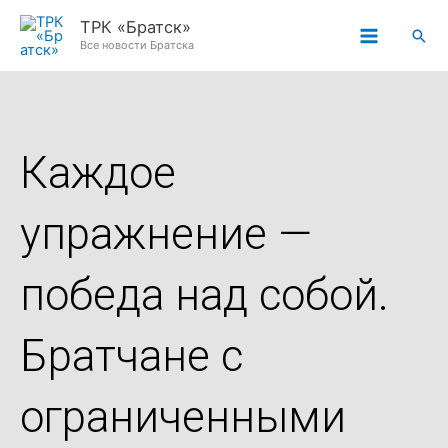
Перейти
ТРК «Братск»
Пои
к
Все новости Братска
содержимому
Каждое
упражнение —
победа над собой.
Братчане с
ограниченными