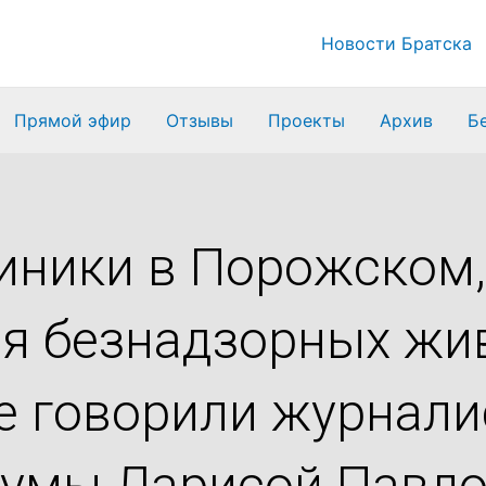
Новости Братска
Прямой эфир
Отзывы
Проекты
Архив
Б
ники в Порожском,
ля безнадзорных жи
ще говорили журнал
Думы Ларисой Павл