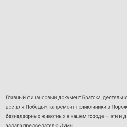
Главный финансовый документ Братска, деятельно
все для Победы», капремонт поликлиники в Порож
безнадзорных животных в нашем городе — эти и д
задала председателю Думы