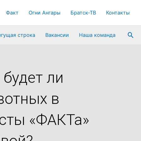
Факт
Огни Ангары
Братск-ТВ
Контакты
Пои
егущая строка
Вакансии
Наша команда
 будет ли
вотных в
исты «ФАКТа»
овой?