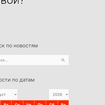
ск по новостям
:
ости по датам
Вт
Ср
Чт
Пт
Сб
Вс