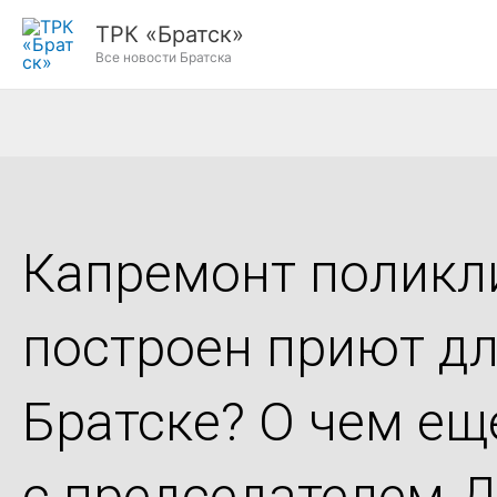
Перейти
ТРК «Братск»
к
Все новости Братска
содержимому
Капремонт поликли
построен приют д
Братске? О чем е
с председателем 