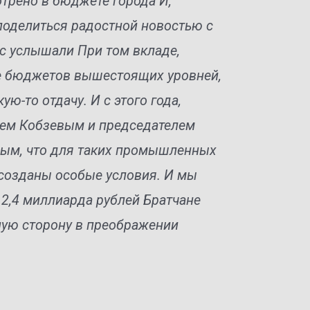
трено в бюджете города И,
 поделиться радостной новостью с
нас услышали При том вкладе,
е бюджетов вышестоящих уровней,
ую-то отдачу. И с этого года,
рем Кобзевым и председателем
вым, что для таких промышленных
т созданы особые условия. И мы
 2,4 миллиарда рублей Братчане
ную сторону в преображении