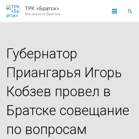
Перейти
ТРК «Братск»
Пои
к
Все новости Братска
содержимому
Губернатор
Приангарья Игорь
Кобзев провел в
Братске совещание
по вопросам